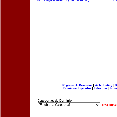
<< Categoria Anterior (Sin Clasificar)
Ca
Registro de Dominios
|
Web Hosting
|
D
Dominios Expirados
|
Industrias
|
Indu
Categorías de Dominio:
[Pág. princi