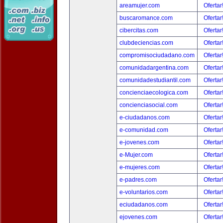
areamujer.com
Ofertar
buscaromance.com
Ofertar
cibercitas.com
Ofertar
clubdeciencias.com
Ofertar
compromisociudadano.com
Ofertar
comunidadargentina.com
Ofertar
comunidadestudiantil.com
Ofertar
concienciaecologica.com
Ofertar
concienciasocial.com
Ofertar
e-ciudadanos.com
Ofertar
e-comunidad.com
Ofertar
e-jovenes.com
Ofertar
e-Mujer.com
Ofertar
e-mujeres.com
Ofertar
e-padres.com
Ofertar
e-voluntarios.com
Ofertar
eciudadanos.com
Ofertar
ejovenes.com
Ofertar