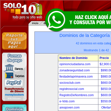
Dominios de la Categoría
42 dominios en esta categ
Mostrando 1 de 42
Nombre de Dominio
Precio
opinionciudadana.com
$2,900.
zonadeseguridad.com
$990.0
fiestadelaprimavera.com
$980.0
sociosclub.com
$660.0
registrosocial.com
$650.0
RegistroDeNombres.com
$600.0
e-Voto.com
$550.0
areajoven.com
Ofertar