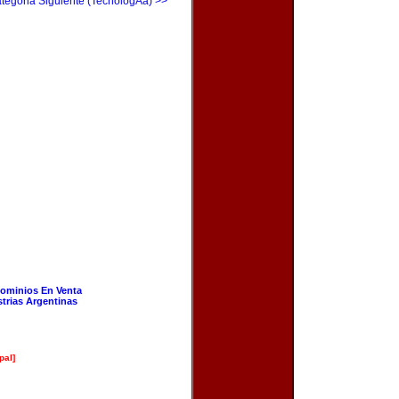
tegoria Siguiente (TecnologÃ­a) >>
ominios En Venta
strias Argentinas
pal]