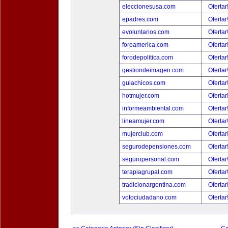
eleccionesusa.com
Ofertar
epadres.com
Ofertar
evoluntarios.com
Ofertar
foroamerica.com
Ofertar
forodepolitica.com
Ofertar
gestiondeimagen.com
Ofertar
guiachicos.com
Ofertar
hotmujer.com
Ofertar
informeambiental.com
Ofertar
lineamujer.com
Ofertar
mujerclub.com
Ofertar
segurodepensiones.com
Ofertar
seguropersonal.com
Ofertar
terapiagrupal.com
Ofertar
tradicionargentina.com
Ofertar
votociudadano.com
Ofertar