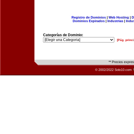
Registro de Dominios
|
Web Hosting
|
D
Dominios Expirados
|
Industrias
|
Indu
Categorías de Dominio:
[Pág. princi
** Precios expre
© 2002/2022 Solo10.com