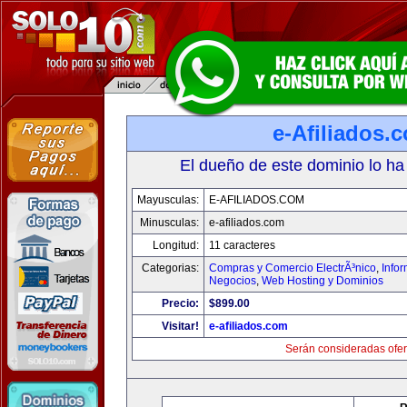
e-Afiliados.
El dueño de este dominio lo ha
Mayusculas:
E-AFILIADOS.COM
Minusculas:
e-afiliados.com
Longitud:
11 caracteres
Categorias:
Compras y Comercio ElectrÃ³nico
,
Info
Negocios
,
Web Hosting y Dominios
Precio:
$899.00
Visitar!
e-afiliados.com
Serán consideradas ofer