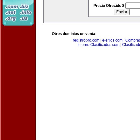
Precio Ofrecido $
Otros dominios en venta:
registropro.com
|
e-sitios.com
|
Compra
InternetClasificados.com
|
Clasificad