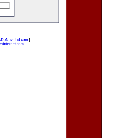
sDeNavidad.com
|
osInternet.com
|