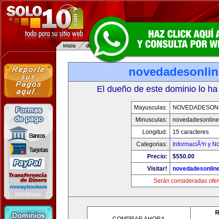
novedadesonli
El dueño de este dominio lo ha
Mayusculas:
NOVEDADESON
Minusculas:
novedadesonlin
Longitud:
15 caracteres
Categorias:
InformaciÃ³n y No
Precio:
$550.00
Visitar!
novedadesonlin
Serán consideradas ofer
R