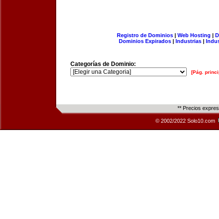
Registro de Dominios
|
Web Hosting
|
D
Dominios Expirados
|
Industrias
|
Indu
Categorías de Dominio:
[Pág. princi
** Precios expre
© 2002/2022 Solo10.com