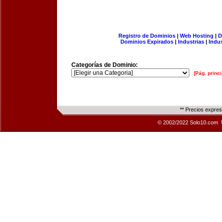
Registro de Dominios
|
Web Hosting
|
D
Dominios Expirados
|
Industrias
|
Indu
Categorías de Dominio:
[Pág. princi
** Precios expre
© 2002/2022 Solo10.com