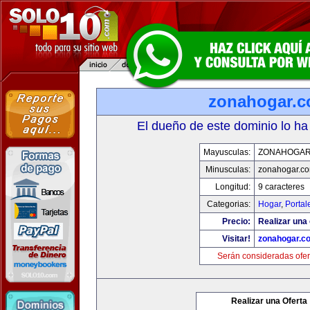
zonahogar.
El dueño de este dominio lo ha
Mayusculas:
ZONAHOGAR
Minusculas:
zonahogar.c
Longitud:
9 caracteres
Categorias:
Hogar
,
Portal
Precio:
Realizar una 
Visitar!
zonahogar.c
Serán consideradas ofer
Realizar una Oferta