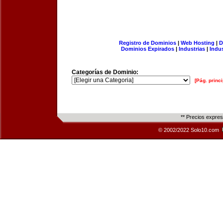
Registro de Dominios
|
Web Hosting
|
D
Dominios Expirados
|
Industrias
|
Indu
Categorías de Dominio:
[Pág. princi
** Precios expre
© 2002/2022 Solo10.com